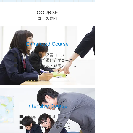
COURSE
コース案内
Enhanced Course
■ 小学部 受験・発展コース
■ 中学部 志望普通科進学コース
■ 高校部 国公立大・難関大コース
Intensive Course
■ 小中高 錬成準拠コース
■ 高校部 私大・英検コース
■ 小・中 パーソナルコース