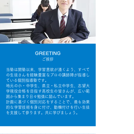
GREETING
ご挨拶
当塾は開塾以来、学習意欲が湧くよう、すべて
の生徒さんを経験豊富なプロの講師陣が指導し
ている個別指導塾です。
地元の小・中学生、県立・私立中学生、志望大
学現役合格を目指す高校生の皆さんが、広い範
囲から集まり日々勉強に励んでいます。
計画に基づく個別対応をすることで、最も効果
的な学習技術を身に付け、動機付けを行い生徒
を支援して参ります。共に学びましょう。